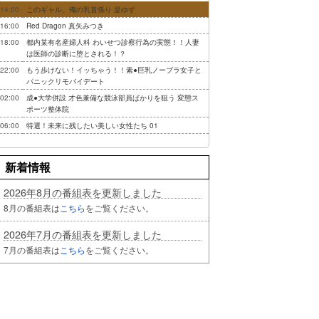
14:00
このギャル、俺の乳首係り 皇ゆず
16:00
Red Dragon 真矢みつき
18:00
都内某有名産婦人科 わいせつ診察行為の実態！！人妻
は医師の診断に堕とされる！？
22:00
もう歩けない！イッちゃう！！素●巨乳ノーブラ女子と
パニックリモバイデート
02:00
成●大学併設 才色兼備な競泳部員ばかりを狙う 変態ス
ポーツ整体院
06:00
特選！未来に残したい美しい女性たち 01
新着情報
2026年8月の番組表を更新しました
8月の番組表は
こちら
をご覧ください。
2026年7月の番組表を更新しました
7月の番組表は
こちら
をご覧ください。