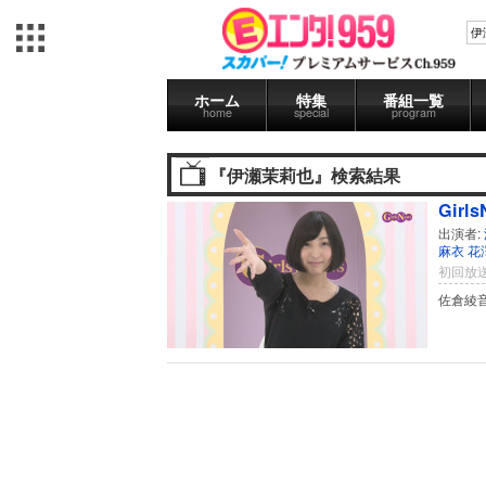
ホーム
特集
番組一覧
home
special
program
『伊瀬茉莉也』検索結果
Girl
出演者:
麻衣
花
初回放送
佐倉綾