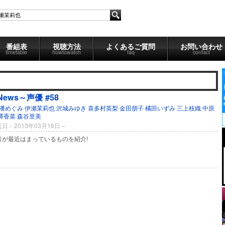
番組表
視聴方法
よくあるご質問
お問い合わせ
timetable
howtowatch
faq
contact
sNews～声優 #58
潘めぐみ
伊瀬茉莉也
沢城みゆき
喜多村英梨
金田朋子
橘田いずみ
三上枝織
中原
澤香菜
森谷里美
日：2013年03月16日～
音が最近はまっているものを紹介!