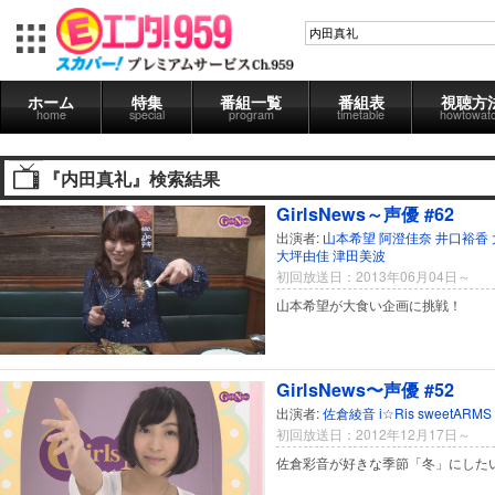
ホーム
特集
番組一覧
番組表
視聴方
home
special
program
timetable
howtowat
『内田真礼』検索結果
GirlsNews～声優 #62
出演者:
山本希望
阿澄佳奈
井口裕香
大坪由佳
津田美波
初回放送日：2013年06月04日～
山本希望が大食い企画に挑戦！
GirlsNews〜声優 #52
出演者:
佐倉綾音
i☆Ris
sweetARMS
初回放送日：2012年12月17日～
佐倉彩音が好きな季節「冬」にした