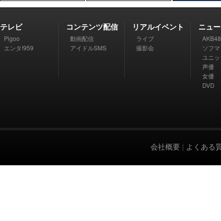
テレビ
コンテンツ配信
リアルイベント
ニュー
Pigoo
動画配信
ライブ
AKB48
エンタ!959
アイドルSMS
撮影会
ソフマ
ユニッ
声優
女優
DVD
会社概要
|
よくある