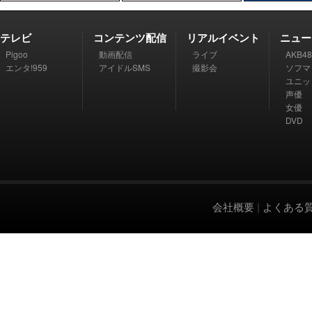
テレビ
コンテンツ配信
リアルイベント
ニュー
Pigoo
動画配信
ライブ
AKB48
エンタ!959
アイドルSMS
撮影会
ソフマ
ユニッ
声優
女優
DVD
会社概要
|
よくある