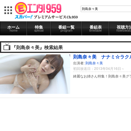
ホーム
特集
番組一覧
番組表
視聴方
home
special
program
timetable
howtowat
『則島奈々美』検索結果
則島奈々美 ナナミ☆ラク
出演者:
則島奈々美
初回放送日：2013年04月16日～
綺麗なお姉さん特集！則島奈々美グ