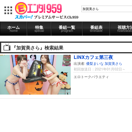
ホーム
特集
番組一覧
番組表
視聴方
home
special
program
timetable
howtowat
『加賀美さら』検索結果
LINXカフェ第三夜
出演者:
優梨まいな
加賀美さら
初回放送日：2021年01月02日～
エロトークバラエティ