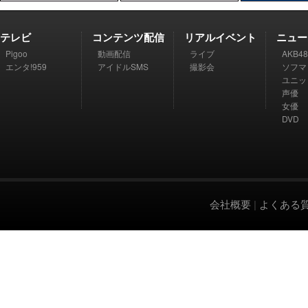
テレビ
コンテンツ配信
リアルイベント
ニュー
Pigoo
動画配信
ライブ
AKB48
エンタ!959
アイドルSMS
撮影会
ソフマ
ユニッ
声優
女優
DVD
会社概要
|
よくある