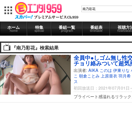
ホーム
特集
番組一覧
番組表
視聴方
home
special
program
timetable
howtowat
『南乃彩花』検索結果
全員中●しゴム無し性
チョリ絡みついて超気
出演者:
AIKA
このは
伊東りな
こ
朝倉ことみ
上原亜衣
羽月希
ス
初回放送日：2021年07月01日
プライベート感溢れるリラック