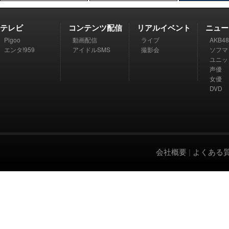
テレビ
コンテンツ配信
リアルイベント
ニュー
Pigoo
動画配信
ライブ
AKB48
エンタ!959
アイドルSMS
撮影会
ソフマ
ユニッ
声優
女優
DVD
会社概要
|
よくある