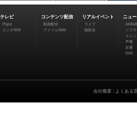
テレビ
コンテンツ配信
リアルイベント
ニュー
Pigoo
動画配信
ライブ
AKB48
エンタ!959
アイドルSMS
撮影会
ソフマ
ユニッ
声優
女優
DVD
会社概要
|
よくある