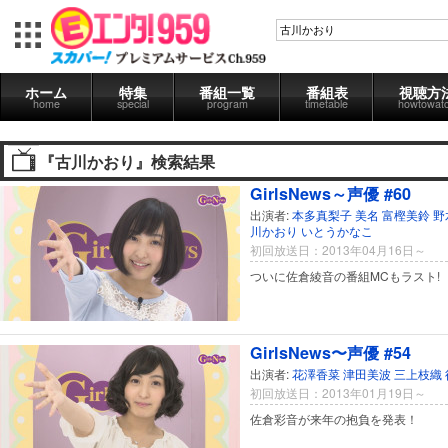
ホーム
特集
番組一覧
番組表
視聴方
home
special
program
timetable
howtowat
『古川かおり』検索結果
GirlsNews～声優 #60
出演者:
本多真梨子
美名
富樫美鈴
野
川かおり
いとうかなこ
初回放送日：2013年04月16日～
ついに佐倉綾音の番組MCもラスト!
GirlsNews〜声優 #54
出演者:
花澤香菜
津田美波
三上枝織
初回放送日：2013年01月19日～
佐倉彩音が来年の抱負を発表！