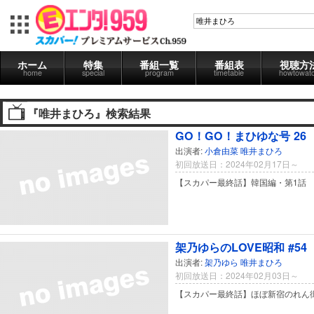
ホーム
特集
番組一覧
番組表
視聴方
home
special
program
timetable
howtowat
『唯井まひろ』検索結果
GO！GO！まひゆな号 26
出演者:
小倉由菜
唯井まひろ
初回放送日：2024年02月17日～
【スカパー最終話】韓国編・第1話
架乃ゆらのLOVE昭和 #54
出演者:
架乃ゆら
唯井まひろ
初回放送日：2024年02月03日～
【スカパー最終話】ほぼ新宿のれん