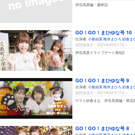
伊豆高原編・最終話
GO！GO！まひゆな号 10
出演者:
小倉由菜
唯井まひろ
紗倉ま
初回放送日：2021年05月17日～
伊豆高原ドライブデート第4話
GO！GO！まひゆな号 9
出演者:
小倉由菜
唯井まひろ
紗倉ま
初回放送日：2021年04月17日～
ゲスト紗倉まな 伊豆高原編・第3
GO！GO！まひゆな号 8
出演者:
小倉由菜
唯井まひろ
紗倉ま