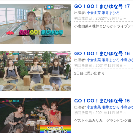
GO！GO！まひゆな号 17
出演者:
小倉由菜
唯井まひろ
初回放送日：2022年08月17日～
小倉由菜＆唯井まひろがドライブデ
GO！GO！まひゆな号 16
出演者:
小倉由菜
唯井まひろ
小島み
初回放送日：2021年12月16日～
2日目は思い出作り
GO！GO！まひゆな号 15
出演者:
小倉由菜
唯井まひろ
小島み
初回放送日：2021年11月16日～
ゲスト小島みなみ グランピング編