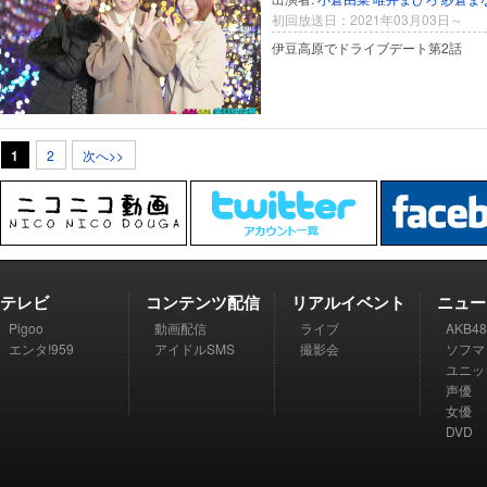
初回放送日：2021年03月03日～
伊豆高原でドライブデート第2話
1
2
次へ>>
テレビ
コンテンツ配信
リアルイベント
ニュー
Pigoo
動画配信
ライブ
AKB48
エンタ!959
アイドルSMS
撮影会
ソフマ
ユニッ
声優
女優
DVD