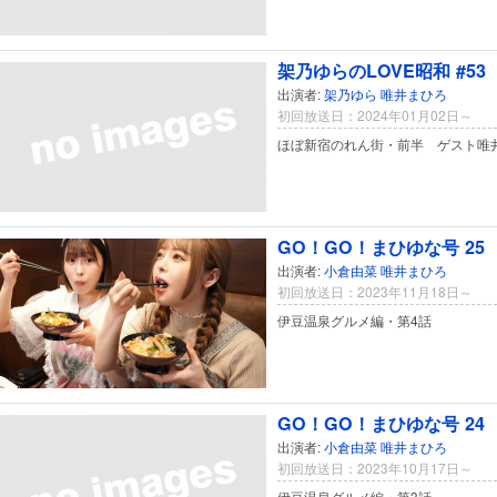
架乃ゆらのLOVE昭和 #53
出演者:
架乃ゆら
唯井まひろ
初回放送日：2024年01月02日～
ほぼ新宿のれん街・前半 ゲスト唯
GO！GO！まひゆな号 25
出演者:
小倉由菜
唯井まひろ
初回放送日：2023年11月18日～
伊豆温泉グルメ編・第4話
GO！GO！まひゆな号 24
出演者:
小倉由菜
唯井まひろ
初回放送日：2023年10月17日～
伊豆温泉グルメ編・第3話