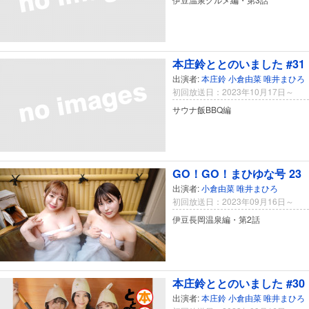
本庄鈴ととのいました #31
出演者:
本庄鈴
小倉由菜
唯井まひろ
初回放送日：2023年10月17日～
サウナ飯BBQ編
GO！GO！まひゆな号 23
出演者:
小倉由菜
唯井まひろ
初回放送日：2023年09月16日～
伊豆長岡温泉編・第2話
本庄鈴ととのいました #30
出演者:
本庄鈴
小倉由菜
唯井まひろ