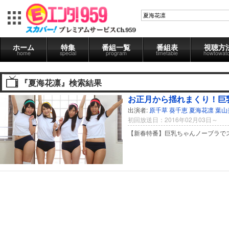
ホーム
特集
番組一覧
番組表
視聴方
home
special
program
timetable
howtowat
『夏海花凛』検索結果
お正月から揺れまくり！巨
出演者:
原千草
葵千恵
夏海花凛
葉山
初回放送日：2016年02月03日～
【新春特番】巨乳ちゃんノーブラで