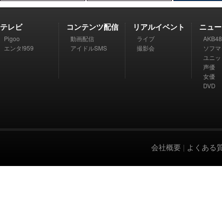
テレビ
コンテンツ配信
リアルイベント
ニュー
Pigoo
動画配信
ライブ
AKB48
エンタ!959
アイドルSMS
撮影会
ソフマ
ユニッ
声優
女優
DVD
会社概要
|
よくある