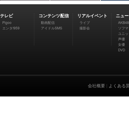
テレビ
コンテンツ配信
リアルイベント
ニュー
Pigoo
動画配信
ライブ
AKB48
エンタ!959
アイドルSMS
撮影会
ソフマ
ユニッ
声優
女優
DVD
会社概要
|
よくある