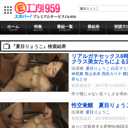
ホーム
特集
番組一覧
番組表
視聴方
home
special
program
timetable
howtowat
『夏目りょうこ』検索結果
リアルガチセックス8時
クラス美女たちによる
出演者:
夏目りょうこ
白石マリ
神尾舞
青山未来
西田カリナ
舞
草ちとせ
初回放送日：2017年11月03日
作り物じゃない生々しさを求め
性交覚醒 夏目りょう
出演者:
夏目りょうこ
初回放送日：2014年04月06日
余りに従順過ぎる変態快感SEX