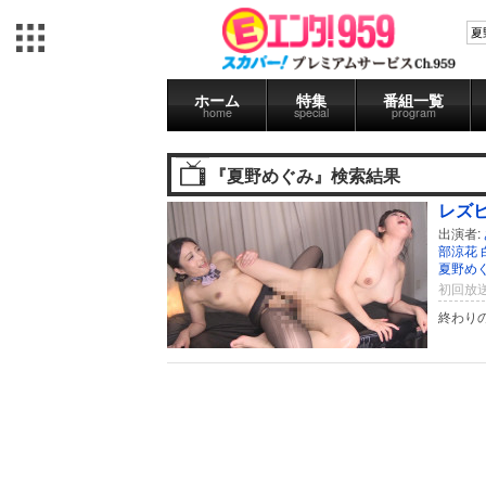
ホーム
特集
番組一覧
home
special
program
『夏野めぐみ』検索結果
レズ
出演者:
部涼花
夏野め
初回放送
終わり