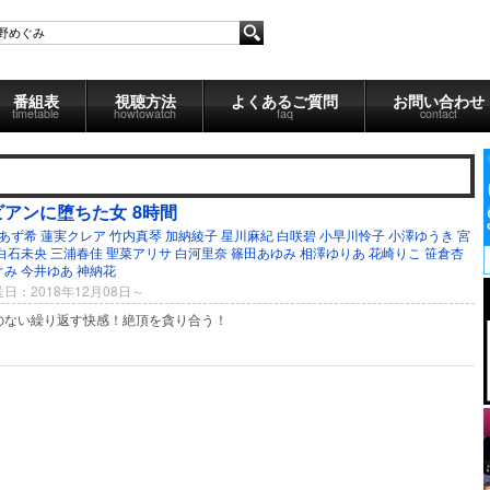
番組表
視聴方法
よくあるご質問
お問い合わせ
timetable
howtowatch
faq
contact
ビアンに堕ちた女 8時間
あず希
蓮実クレア
竹内真琴
加納綾子
星川麻紀
白咲碧
小早川怜子
小澤ゆうき
宮
白石未央
三浦春佳
聖菜アリサ
白河里奈
篠田あゆみ
相澤ゆりあ
花崎りこ
笹倉杏
ぐみ
今井ゆあ
神納花
日：2018年12月08日～
のない繰り返す快感！絶頂を貪り合う！