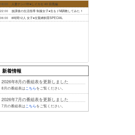
18:00
人妻ナンパ中●しイカセ 40 目黒編
22:00
放課後の生活指導 制服女子●生をドM調教してみた 1
06:00
8時間12人 女子●生緊縛飼育SPECIAL
新着情報
2026年8月の番組表を更新しました
8月の番組表は
こちら
をご覧ください。
2026年7月の番組表を更新しました
7月の番組表は
こちら
をご覧ください。