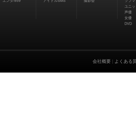
エンタ!959
アイドルSMS
撮影会
ソフマ
ユニッ
声優
女優
DVD
会社概要
|
よくある