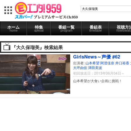
ホーム
特集
番組一覧
番組表
視聴方
home
special
program
timetable
howtowat
『大久保瑠美』検索結果
GirlsNews～声優 #62
出演者:
山本希望
阿澄佳奈
井口裕香
大坪由佳
津田美波
初回放送日：2013年06月04日～
山本希望が大食い企画に挑戦！