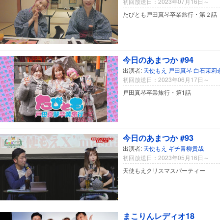
初回放送日：2023年07月16日～
たびとも戸田真琴卒業旅行・第２話
今日のあまつか #94
出演者:
天使もえ
戸田真琴
白石茉莉
初回放送日：2023年06月17日～
戸田真琴卒業旅行・第1話
今日のあまつか #93
出演者:
天使もえ
ギチ青柳貴哉
初回放送日：2023年05月16日～
天使もえクリスマスパーティー
まこりんレディオ18