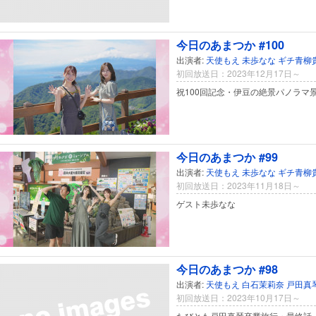
今日のあまつか #100
出演者:
天使もえ
未歩なな
ギチ青柳
初回放送日：2023年12月17日～
祝100回記念・伊豆の絶景パノラマ
今日のあまつか #99
出演者:
天使もえ
未歩なな
ギチ青柳
初回放送日：2023年11月18日～
ゲスト未歩なな
今日のあまつか #98
出演者:
天使もえ
白石茉莉奈
戸田真
初回放送日：2023年10月17日～
たびとも戸田真琴卒業旅行・最終話