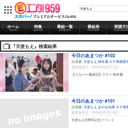
ホーム
特集
番組一覧
番組表
視聴方
home
special
program
timetable
howtowat
『天使もえ』検索結果
今日のあまつか #102
出演者:
天使もえ
神木麗
ギチ青柳貴
初回放送日：2024年02月17日～
【スカパー最終話】ゲスト神木麗
今日のあまつか #101
出演者:
天使もえ
あやみ旬果
ギチ青
初回放送日：2024年01月16日～
天使もえ9周年記念イベント