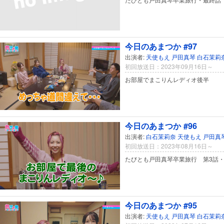
今日のあまつか #97
出演者:
天使もえ
戸田真琴
白石茉莉
初回放送日：2023年09月16日～
お部屋でまこりんレディオ後半
今日のあまつか #96
出演者:
白石茉莉奈
天使もえ
戸田真
初回放送日：2023年08月16日～
たびとも戸田真琴卒業旅行 第3話
今日のあまつか #95
出演者:
天使もえ
戸田真琴
白石茉莉