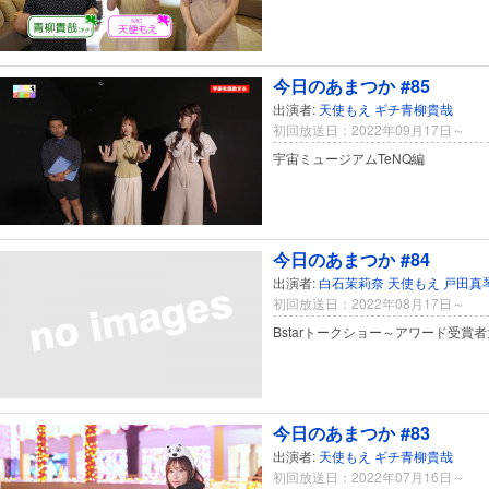
今日のあまつか #85
出演者:
天使もえ
ギチ青柳貴哉
初回放送日：2022年09月17日～
宇宙ミュージアムTeNQ編
今日のあまつか #84
出演者:
白石茉莉奈
天使もえ
戸田真
初回放送日：2022年08月17日～
Bstarトークショー～アワード受賞
今日のあまつか #83
出演者:
天使もえ
ギチ青柳貴哉
初回放送日：2022年07月16日～