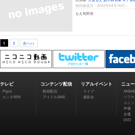
初回放送日：2022年04月16日～
もえ旬対決
1
2
次へ>>
テレビ
コンテンツ配信
リアルイベント
ニュー
Pigoo
動画配信
ライブ
AKB48
エンタ!959
アイドルSMS
撮影会
ソフマ
ユニッ
声優
女優
DVD