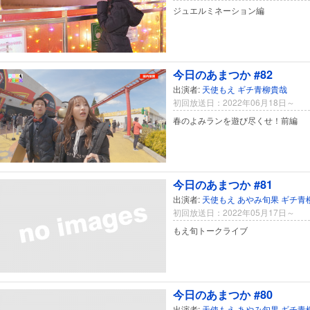
ジュエルミネーション編
今日のあまつか #82
出演者:
天使もえ
ギチ青柳貴哉
初回放送日：2022年06月18日～
春のよみランを遊び尽くせ！前編
今日のあまつか #81
出演者:
天使もえ
あやみ旬果
ギチ青
初回放送日：2022年05月17日～
もえ旬トークライブ
今日のあまつか #80
出演者:
天使もえ
あやみ旬果
ギチ青