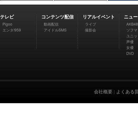
テレビ
コンテンツ配信
リアルイベント
ニュー
Pigoo
動画配信
ライブ
AKB48
エンタ!959
アイドルSMS
撮影会
ソフマ
ユニッ
声優
女優
DVD
会社概要
|
よくある