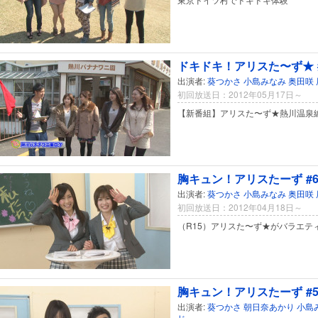
ドキドキ！アリスた〜ず★ 
出演者:
葵つかさ
小島みなみ
奥田咲
初回放送日：2012年05月17日～
【新番組】アリスた〜ず★熱川温泉
胸キュン！アリスたーず #
出演者:
葵つかさ
小島みなみ
奥田咲
初回放送日：2012年04月18日～
（R15）アリスた〜ず★がバラエテ
胸キュン！アリスたーず #
出演者:
葵つかさ
朝日奈あかり
小島
じ