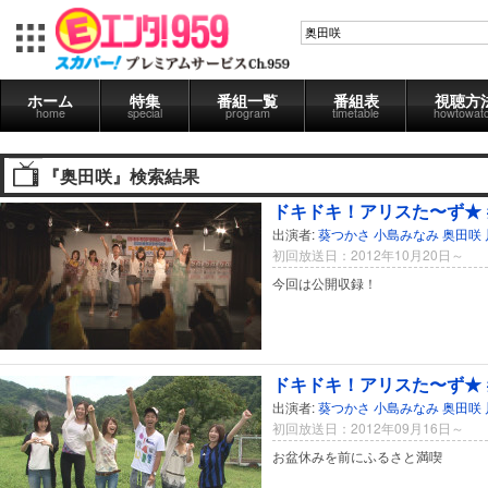
ホーム
特集
番組一覧
番組表
視聴方
home
special
program
timetable
howtowat
『奥田咲』検索結果
ドキドキ！アリスた〜ず★ 
出演者:
葵つかさ
小島みなみ
奥田咲
初回放送日：2012年10月20日～
今回は公開収録！
ドキドキ！アリスた〜ず★ 
出演者:
葵つかさ
小島みなみ
奥田咲
初回放送日：2012年09月16日～
お盆休みを前にふるさと満喫