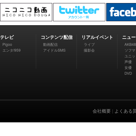
テレビ
コンテンツ配信
リアルイベント
ニュー
Pigoo
動画配信
ライブ
AKB48
エンタ!959
アイドルSMS
撮影会
ソフマ
ユニッ
声優
女優
DVD
会社概要
|
よくある