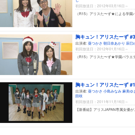
初回放送日：2012年03月16日～
（R15）アリスた〜ず★による学園
胸キュン！アリスたーず #
出演者:
葵つかさ
朝日奈あかり
辰巳
初回放送日：2012年01月16日～
（R15）アリスた〜ず★学園バラエ
胸キュン！アリスたーず #
出演者:
葵つかさ
小島みなみ
麻美ゆ
田咲
初回放送日：2011年11月16日～
【新番組】アリスJAPAN専属女優