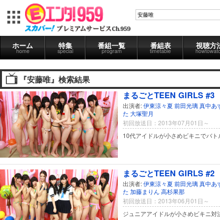
ホーム
特集
番組一覧
番組表
視聴方
home
special
program
timetable
howtowat
『安藤唯』検索結果
まるごとTEEN GIRLS #3
出演者:
伊東涼々夏
前田光璃
真中あ
た
大塚聖月
初回放送日：2013年07月01日～
10代アイドルが小さめビキニでバト
まるごとTEEN GIRLS #2
出演者:
伊東涼々夏
前田光璃
真中あ
た
加藤まりん
高杉果那
初回放送日：2013年06月01日～
ジュニアアイドルが小さめビキニ対決