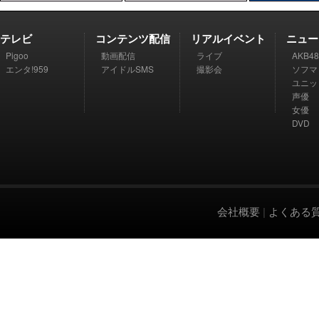
テレビ
コンテンツ配信
リアルイベント
ニュー
Pigoo
動画配信
ライブ
AKB48
エンタ!959
アイドルSMS
撮影会
ソフマ
ユニッ
声優
女優
DVD
会社概要
|
よくある