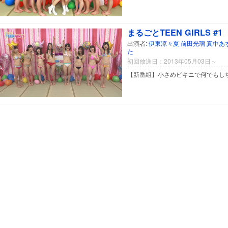
まるごとTEEN GIRLS #1
出演者:
伊東涼々夏
前田光璃
真中あ
た
初回放送日：2013年05月03日～
【新番組】小さめビキニで何でもし