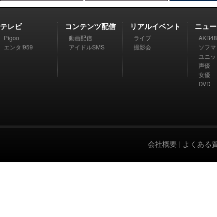
テレビ
コンテンツ配信
リアルイベント
ニュー
Pigoo
動画配信
ライブ
AKB48
エンタ!959
アイドルSMS
撮影会
ソフマ
ユニッ
声優
女優
DVD
会社概要
|
よくある