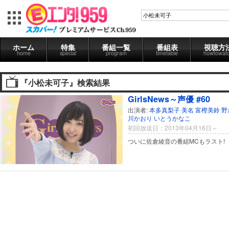
ホーム
特集
番組一覧
番組表
視聴方
home
special
program
timetable
howtowat
『小松未可子』検索結果
GirlsNews～声優 #60
出演者:
本多真梨子
美名
富樫美鈴
野
川かおり
いとうかなこ
初回放送日：2013年04月16日～
ついに佐倉綾音の番組MCもラスト!