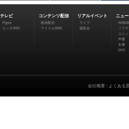
テレビ
コンテンツ配信
リアルイベント
ニュー
Pigoo
動画配信
ライブ
AKB48
エンタ!959
アイドルSMS
撮影会
ソフマ
ユニッ
声優
女優
DVD
会社概要
|
よくある