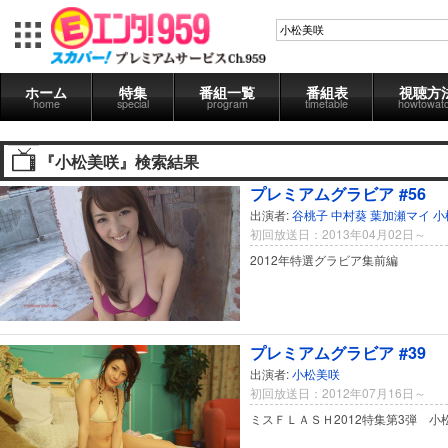
ホーム
特集
番組一覧
番組表
視聴方
home
special
program
timetable
howtowat
『小松美咲』検索結果
プレミアムグラビア #56
出演者:
谷桃子
中村葵
葉加瀬マイ
小
初回放送日：2013年04月02日～
2012年特選グラビア集前編
プレミアムグラビア #39
出演者:
小松美咲
初回放送日：2012年07月16日～
ミスＦＬＡＳＨ2012特集第3弾 小