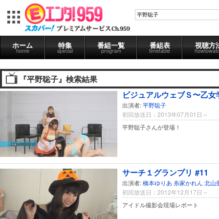
ホーム
特集
番組一覧
番組表
視聴方
home
special
program
timetable
howtowat
『平野聡子』検索結果
ビジュアルウェブＳ〜乙女学
出演者:
平野聡子
初回放送日：2013年07月01日～
平野聡子さんが登場！
サーチ１グランプリ #11
出演者:
橋本ゆりあ
糸家かれん
北山
初回放送日：2012年12月17日～
アイドル撮影会現場レポート