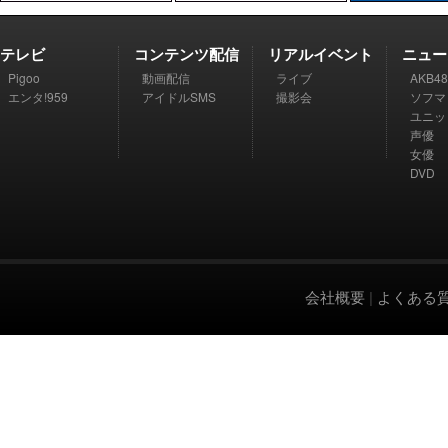
テレビ
コンテンツ配信
リアルイベント
ニュー
Pigoo
動画配信
ライブ
AKB48
エンタ!959
アイドルSMS
撮影会
ソフマ
ユニッ
声優
女優
DVD
会社概要
|
よくある