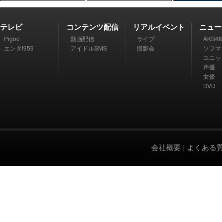
テレビ
コンテンツ配信
リアルイベント
ニュー
Pigoo
動画配信
ライブ
AKB48
エンタ!959
アイドルSMS
撮影会
ソフマ
ユニッ
声優
女優
DVD
会社概要
|
よくある