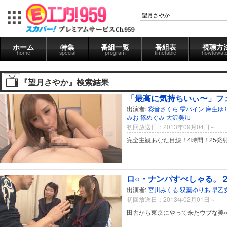
ホーム
特集
番組一覧
番組表
視聴方
home
special
program
timetable
howtowat
『望月さやか』検索結果
「最高に気持ちいぃ〜」フェ
出演者:
彩音さくら
雫パイン
麻生ゆ
みお
篠めぐみ
大沢美加
初回放送日：2013年09月04日～
完全主観あなた目線！4時間！25発
ロ○・ナンパすぺしゃる。
出演者:
宮川みくる
双葉ゆりあ
早乙
初回放送日：2013年02月01日～
田舎から東京にやって来たウブな美