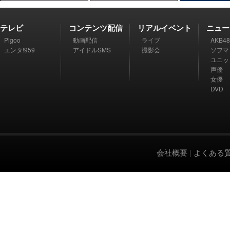
テレビ
コンテンツ配信
リアルイベント
ニュー
Pigoo
動画配信
ライブ
AKB48
エンタ!959
アイドルSMS
撮影会
ソフマ
ユニッ
声優
女優
DVD
会社概要
|
よくある