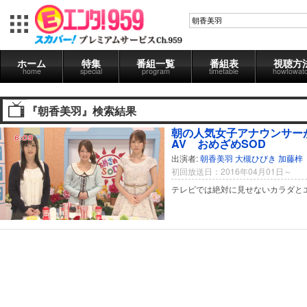
ホーム
特集
番組一覧
番組表
視聴方
home
special
program
timetable
howtowat
『朝香美羽』検索結果
朝の人気女子アナウンサー
AV おめざめSOD
出演者:
朝香美羽
大槻ひびき
加藤梓
初回放送日：2016年04月01日～
テレビでは絶対に見せないカラダと