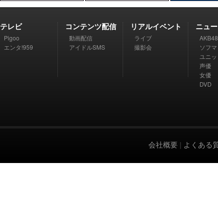
テレビ
コンテンツ配信
リアルイベント
ニュー
Pigoo
動画配信
ライブ
AKB48
エンタ!959
アイドルSMS
撮影会
ソフマ
ユニッ
声優
女優
DVD
会社概要
|
よくある