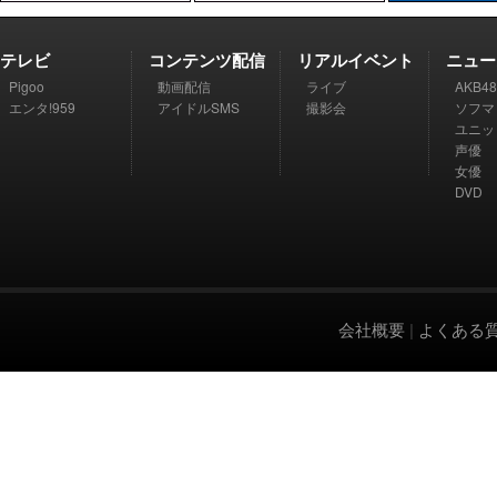
テレビ
コンテンツ配信
リアルイベント
ニュー
Pigoo
動画配信
ライブ
AKB48
エンタ!959
アイドルSMS
撮影会
ソフマ
ユニッ
声優
女優
DVD
会社概要
|
よくある