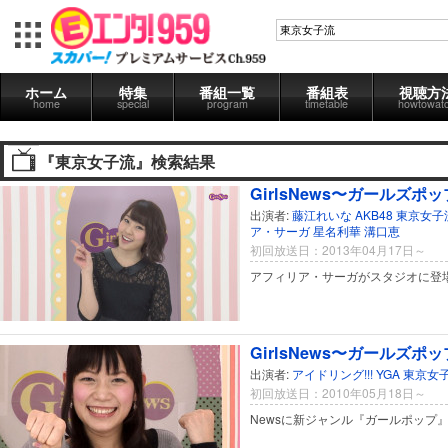
ホーム
特集
番組一覧
番組表
視聴方
home
special
program
timetable
howtowat
『東京女子流』検索結果
GirlsNews〜ガールズポップ
出演者:
藤江れいな
AKB48
東京女子
ア・サーガ
星名利華
溝口恵
初回放送日：2013年04月17日～
アフィリア・サーガがスタジオに登
GirlsNews〜ガールズポップ
出演者:
アイドリング!!!
YGA
東京女
初回放送日：2010年05月18日～
Newsに新ジャンル『ガールポップ