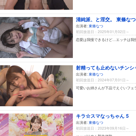
清純派、と淫交。 東條なつ
出演者:
東條なつ
初回放送日：2025年01月02日～
恋愛は我慢できるけど…エッチは我
射精っても止めないチンシ
出演者:
東條なつ
初回放送日：2024年07月01日～
可愛いお姉さんが下品でえぐいフェ
キラ☆スマなっちゃん 5
出演者:
東條なつ
初回放送日：2023年09月16日～
ハーバリウム製作体験