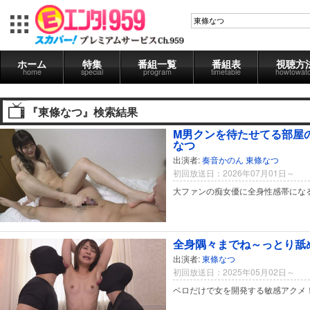
ホーム
特集
番組一覧
番組表
視聴方
home
special
program
timetable
howtowat
『東條なつ』検索結果
M男クンを待たせてる部屋の
なつ
出演者:
奏音かのん
東條なつ
初回放送日：2026年07月01日～
大ファンの痴女優に全身性感帯にな
全身隅々までね～っとり舐め
出演者:
東條なつ
初回放送日：2025年05月02日～
ベロだけで女を開発する敏感アクメ