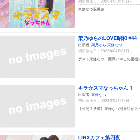
初回放送日：2023年05月16日～
東條なつ冠番組
架乃ゆらのLOVE昭和 #44
出演者:
架乃ゆら
東條なつ
初回放送日：2023年04月01日～
ゲスト東條なつ 西湖いやしの里根
キラ☆スマなっちゃん 1
出演者:
東條なつ
初回放送日：2023年02月17日～
【公開生放送】東條なつ冠番組がス
LINXカフェ第四夜