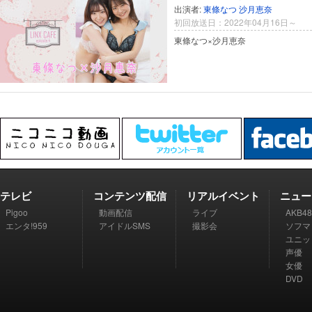
出演者:
東條なつ
沙月恵奈
初回放送日：2022年04月16日～
東條なつ×沙月恵奈
テレビ
コンテンツ配信
リアルイベント
ニュー
Pigoo
動画配信
ライブ
AKB48
エンタ!959
アイドルSMS
撮影会
ソフマ
ユニッ
声優
女優
DVD