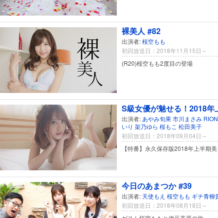
裸美人 #82
出演者:
桜空もも
初回放送日：2018年11月15日～
(R20)桜空もも2度目の登場
S級女優が魅せる！2018
出演者:
あやみ旬果
市川まさみ
RION
いり
架乃ゆら
桜もこ
松田美子
初回放送日：2018年09月04日～
【特番】永久保存版2018年上半期
今日のあまつか #39
出演者:
天使もえ
桜空もも
ギチ青柳
初回放送日：2018年08月18日～
ゲスト桜空ももと伊豆高原の旅