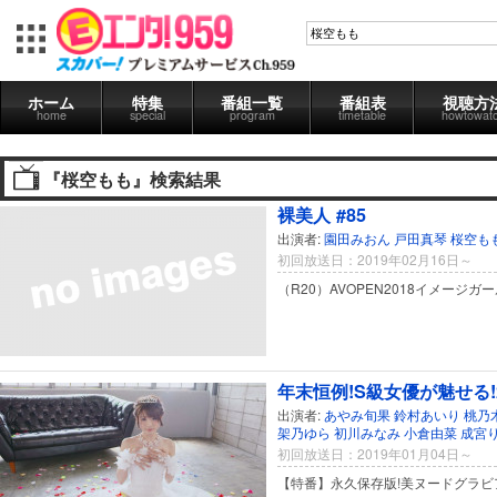
ホーム
特集
番組一覧
番組表
視聴方
home
special
program
timetable
howtowat
『桜空もも』検索結果
裸美人 #85
出演者:
園田みおん
戸田真琴
桜空も
初回放送日：2019年02月16日～
（R20）AVOPEN2018イメージガ
年末恒例!S級女優が魅せる!
出演者:
あやみ旬果
鈴村あいり
桃乃
架乃ゆら
初川みなみ
小倉由菜
成宮
初回放送日：2019年01月04日～
【特番】永久保存版!美ヌードグラビ