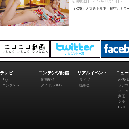
初回放送日：2017年11月16日～
（R20）人気急上昇中！桜空ももヌ
テレビ
コンテンツ配信
リアルイベント
ニュー
Pigoo
動画配信
ライブ
AKB48
エンタ!959
アイドルSMS
撮影会
ソフマ
ユニッ
声優
女優
DVD