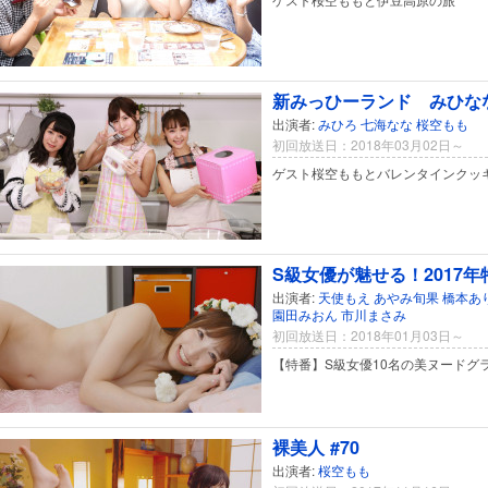
新みっひーランド みひなな
出演者:
みひろ
七海なな
桜空もも
初回放送日：2018年03月02日～
ゲスト桜空ももとバレンタインクッ
S級女優が魅せる！2017
出演者:
天使もえ
あやみ旬果
橋本あ
園田みおん
市川まさみ
初回放送日：2018年01月03日～
【特番】S級女優10名の美ヌードグラ
裸美人 #70
出演者:
桜空もも