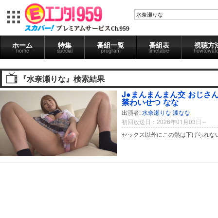
ホーム
特集
番組一覧
番組表
視聴方
home
special
program
timetable
howtowat
『水奈瀬りな』検索結果
J●まんまんまん交 おじさ
禁わいせつ なな
出演者:
水奈瀬りな
漆なな
初回放送日：2026年01月03日～
セックス以外にこの熱は下げられな