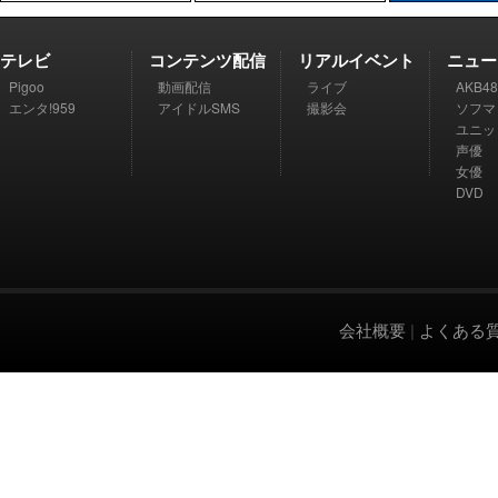
テレビ
コンテンツ配信
リアルイベント
ニュー
Pigoo
動画配信
ライブ
AKB48
エンタ!959
アイドルSMS
撮影会
ソフマ
ユニッ
声優
女優
DVD
会社概要
|
よくある