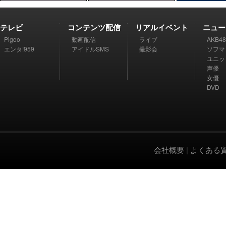
テレビ
コンテンツ配信
リアルイベント
ニュー
Pigoo
動画配信
ライブ
AKB48
エンタ!959
アイドルSMS
撮影会
ソフマ
ユニッ
声優
女優
DVD
会社概要
|
よくある