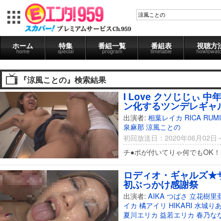
ホーム
特集
番組一覧
番組表
視聴方
home
special
program
timetable
howtowat
『涼風ことの』検索結果
I Love クソじじぃ
ン化するツンデレギャ
出演者:
相葉レイカ
RICA
RUM
泉麻那
涼風ことの
初回放送日：2020年06月02日
チ●ポが付いてりゃ何でもOK！
ロディオ・ギャルズ★ザー
初ぶっかけ感謝祭
出演者:
AIKA
つばさ
立花樹里
イカ
橘アイリ
HIKARI
水城り
夏川エリカ
益若エリカ
春乃な