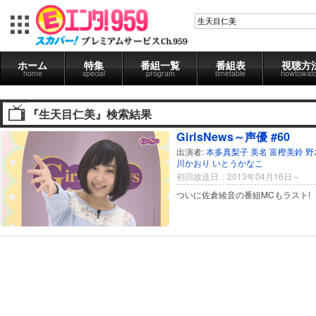
ホーム
特集
番組一覧
番組表
視聴方
home
special
program
timetable
howtowat
『生天目仁美』検索結果
GirlsNews～声優 #60
出演者:
本多真梨子
美名
富樫美鈴
野
川かおり
いとうかなこ
初回放送日：2013年04月16日～
ついに佐倉綾音の番組MCもラスト!