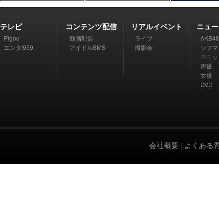
テレビ
コンテンツ配信
リアルイベント
ニュー
Pigoo
動画配信
ライブ
AKB48
エンタ!959
アイドルSMS
撮影会
ソフマ
ユニッ
声優
女優
DVD
会社概要
|
よくある