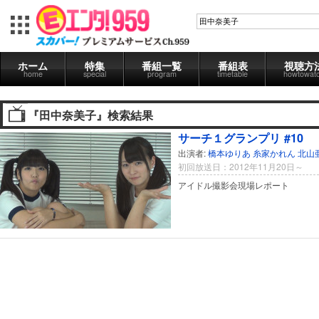
ホーム
特集
番組一覧
番組表
視聴方
home
special
program
timetable
howtowat
『田中奈美子』検索結果
サーチ１グランプリ #10
出演者:
橋本ゆりあ
糸家かれん
北山
初回放送日：2012年11月20日～
アイドル撮影会現場レポート