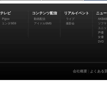
テレビ
コンテンツ配信
リアルイベント
ニュー
Pigoo
動画配信
ライブ
AKB48
エンタ!959
アイドルSMS
撮影会
ソフマ
ユニッ
声優
女優
DVD
会社概要
|
よくある