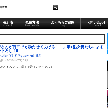
番組表
視聴方法
よくあるご質問
お問い合わせ
timetable
howtowatch
faq
contact
ばさんが何回でも勃たせてあげる！！」素●熟女妻たちによる
下ろし 16
木村穂乃香
丹羽すみれ
相川葉菜
日：2026年07月03日～
忘れられない人生最初で最高のセックス！