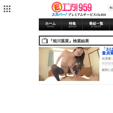
ホーム
特集
番組一覧
home
special
program
『相川葉菜』検索結果
「お
童貞筆
出演者:
初回放送
絶対に