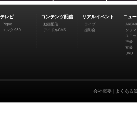
テレビ
コンテンツ配信
リアルイベント
ニュー
Pigoo
動画配信
ライブ
AKB48
エンタ!959
アイドルSMS
撮影会
ソフマ
ユニッ
声優
女優
DVD
会社概要
|
よくある