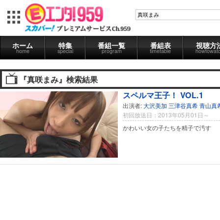
ホーム
特集
番組一覧
番組表
視聴方
home
special
program
timetable
howtowat
『真咲まみ』検索結果
スペルマ王子！ VOL.1
出演者:
大沢美加
三津谷真希
青山真
初回放送日：2013年05月01日～
かわいい女の子たちを精子で汚す