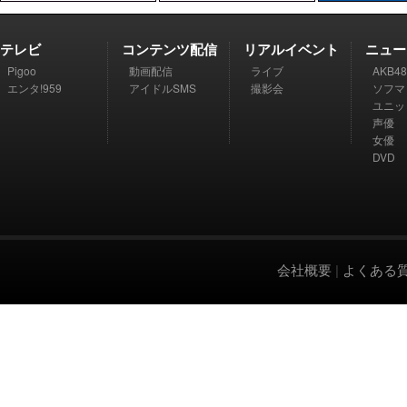
テレビ
コンテンツ配信
リアルイベント
ニュー
Pigoo
動画配信
ライブ
AKB48
エンタ!959
アイドルSMS
撮影会
ソフマ
ユニッ
声優
女優
DVD
会社概要
|
よくある