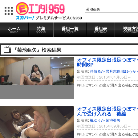
ホーム
特集
番組一覧
番組表
視聴方
home
special
program
timetable
howtowat
『菊池亜矢』検索結果
オフィス限定出張足つぼマ
時間SP
出演者:
佳苗るか
岩月志保
楓ゆうか
初回放送日：2016年04月05日～
押せばマン汁の泉が湧き出る秘伝の
オフィス限定出張足つぼマ
んで受け入れる 後編
出演者:
楓ゆうか
菊池亜矢
初回放送日：2015年09月05日～
押せばマン汁の泉が湧き出る秘伝の