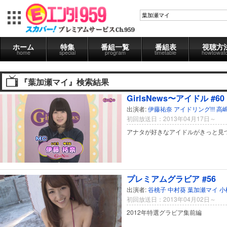
ホーム
特集
番組一覧
番組表
視聴方
home
special
program
timetable
howtowat
『葉加瀬マイ』検索結果
GirlsNews〜アイドル #60
出演者:
伊藤祐奈
アイドリング!!!
高
初回放送日：2013年04月17日～
アナタが好きなアイドルがきっと見
プレミアムグラビア #56
出演者:
谷桃子
中村葵
葉加瀬マイ
小
初回放送日：2013年04月02日～
2012年特選グラビア集前編