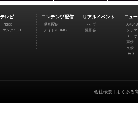
テレビ
コンテンツ配信
リアルイベント
ニュー
Pigoo
動画配信
ライブ
AKB48
エンタ!959
アイドルSMS
撮影会
ソフマ
ユニッ
声優
女優
DVD
会社概要
|
よくある