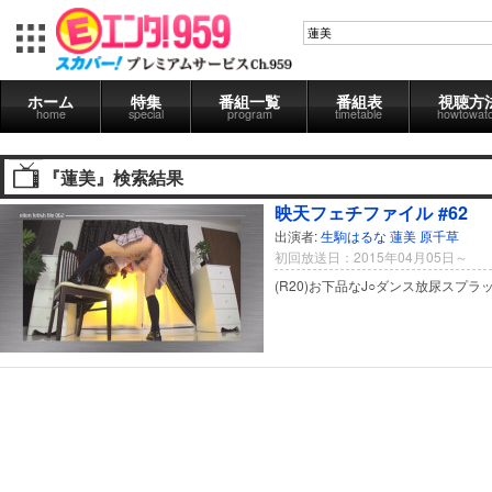
ホーム
特集
番組一覧
番組表
視聴方
home
special
program
timetable
howtowat
『蓮美』検索結果
映天フェチファイル #62
出演者:
生駒はるな
蓮美
原千草
初回放送日：2015年04月05日～
(R20)お下品なJ○ダンス放尿スプラ