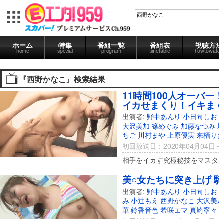
ホーム
特集
番組一覧
番組表
視聴方
home
special
program
timetable
howtowat
『西野かなこ』検索結果
11時間100人オーバ
イカせまくり！イキま
出演者:
野中あんり
小日向しお
大沢美加
篠めぐみ
加藤なつみ
ちご
川村まや
上原優実
来栖り
初回放送日：2020年04月04日
相手をイカす究極秘技をマスタ
美○女たちに突き上げ 騎
出演者:
野中あんり
小日向しお
み
小辻もえ
西野かなこ
大沢美
華
鈴香音色
希咲エマ
真崎寧々