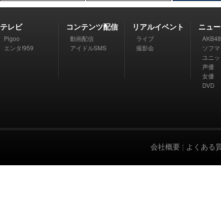
テレビ
コンテンツ配信
リアルイベント
ニュー
Pigoo
動画配信
ライブ
AKB48
エンタ!959
アイドルSMS
撮影会
ソフマ
ユニッ
声優
女優
DVD
会社概要
|
よくある