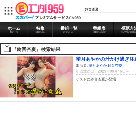
ホーム
特集
番組一覧
番組表
視聴方
home
special
program
timetable
howtowat
『鈴音杏夏』検索結果
望月あやかの汁かけ過ぎ注意
出演者:
望月あやか
鈴音杏夏
初回放送日：2023年09月16日～
ゲストに鈴音杏夏が登場