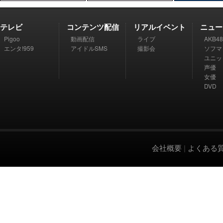
テレビ
コンテンツ配信
リアルイベント
ニュー
Pigoo
動画配信
ライブ
AKB48
エンタ!959
アイドルSMS
撮影会
ソフマ
ユニッ
声優
女優
DVD
会社概要
|
よくある