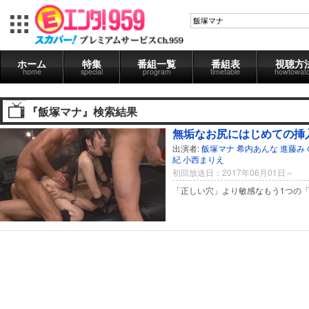
ホーム
特集
番組一覧
番組表
視聴方
home
special
program
timetable
howtowat
『飯塚マナ』検索結果
無垢なお尻にはじめての挿
出演者:
飯塚マナ
希内あんな
進藤み
紀
小西まりえ
初回放送日：2017年06月01日～
「正しい穴」より敏感なもう1つの