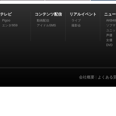
テレビ
コンテンツ配信
リアルイベント
ニュー
Pigoo
動画配信
ライブ
AKB48
エンタ!959
アイドルSMS
撮影会
ソフマ
ユニッ
声優
女優
DVD
会社概要
|
よくある