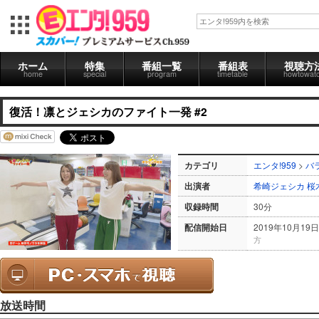
ホーム
特集
番組一覧
番組表
視聴方
home
special
program
timetable
howtowat
復活！凛とジェシカのファイト一発 #2
カテゴリ
エンタ!959
>
バ
出演者
希崎ジェシカ
桜
収録時間
30分
配信開始日
2019年10月19日
方
放送時間