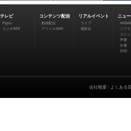
テレビ
コンテンツ配信
リアルイベント
ニュー
Pigoo
動画配信
ライブ
AKB48
エンタ!959
アイドルSMS
撮影会
ソフマ
ユニッ
声優
女優
DVD
会社概要
|
よくある