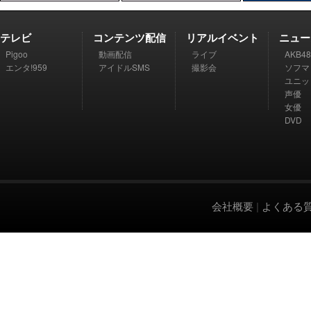
テレビ
コンテンツ配信
リアルイベント
ニュー
Pigoo
動画配信
ライブ
AKB48
エンタ!959
アイドルSMS
撮影会
ソフマ
ユニッ
声優
女優
DVD
会社概要
|
よくある