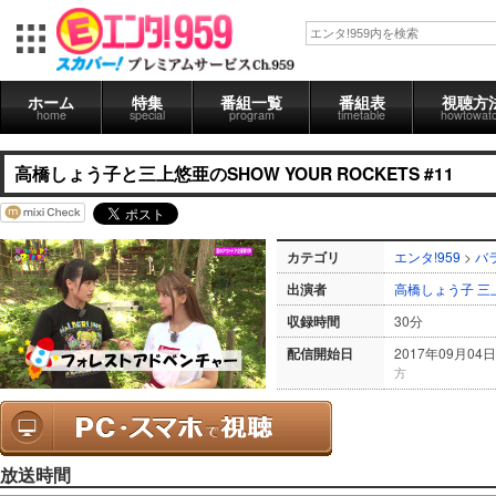
ホーム
特集
番組一覧
番組表
視聴方
home
special
program
timetable
howtowat
高橋しょう子と三上悠亜のSHOW YOUR ROCKETS #11
カテゴリ
エンタ!959
>
バ
出演者
高橋しょう子
三
収録時間
30分
配信開始日
2017年09月04日
方
放送時間