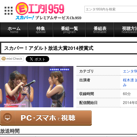
ホーム
特集
番組一覧
番組表
視聴方
home
special
program
timetable
howtowat
スカパー！アダルト放送大賞2014授賞式
カテゴリ
エンタ!9
出演者
桜木凛
み
収録時間
60分
配信開始日
2014年
放送時間