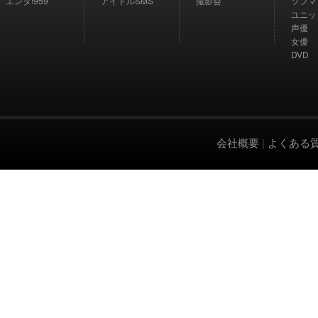
エンタ!959
アイドルSMS
撮影会
ソフマ
ユニッ
声優
女優
DVD
会社概要
|
よくある