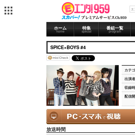
ホーム
特集
番組一覧
home
special
program
SPICE×BOYS #4
カテ
出演
収録
配信
放送時間