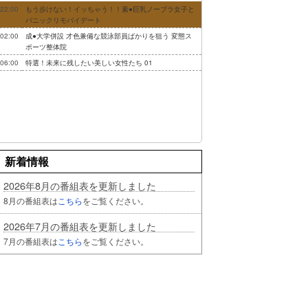
22:00
もう歩けない！イッちゃう！！素●巨乳ノーブラ女子と
パニックリモバイデート
02:00
成●大学併設 才色兼備な競泳部員ばかりを狙う 変態ス
ポーツ整体院
06:00
特選！未来に残したい美しい女性たち 01
新着情報
2026年8月の番組表を更新しました
8月の番組表は
こちら
をご覧ください。
2026年7月の番組表を更新しました
7月の番組表は
こちら
をご覧ください。