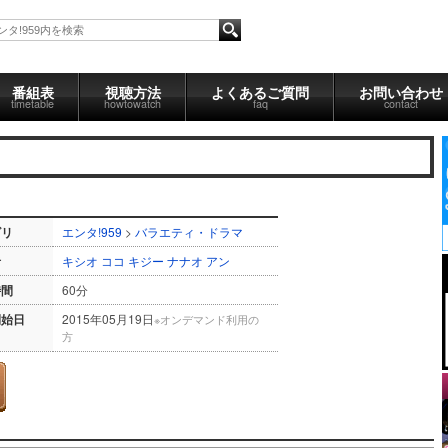
番組表
視聴方法
よくあるご質問
お問い合わせ
timetable
howtowatch
faq
contact
ゴリ
エンタ!959
>
バラエティ・ドラマ
者
キシオ
ココ
キジー
ナナオ
アン
時間
60分
開始日
2015年05月19日
※オンデマンド利用の
方