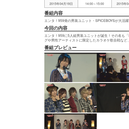
2015年04月19日
14:00～15:00
2015年
番組内容
エンタ！959発の男装ユニット・SPICEBOYSが
今回の内容
エンタ！959に5人組男装ユニットが誕生！その名も「S
グや男性アーティストに限定したカラオケ歌合戦など
番組プレビュー