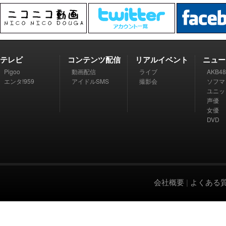
テレビ
コンテンツ配信
リアルイベント
ニュー
Pigoo
動画配信
ライブ
AKB48
エンタ!959
アイドルSMS
撮影会
ソフマ
ユニッ
声優
女優
DVD
会社概要
|
よくある