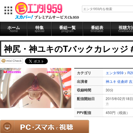
ホーム
特集
番組一覧
番組表
視聴方
home
special
program
timetable
howtowat
神尻・神ユキのTバックカレッジ #
カテゴリ
エンタ!959
>
R2
出演者
神ユキ
佐倉絆
吉
収録時間
30分
配信開始日
2015年02月18日
方
PPV配信
450円（税抜）