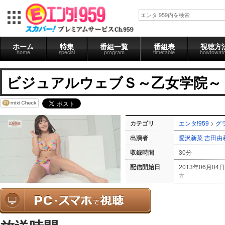
ホーム
特集
番組一覧
番組表
視聴方
home
special
program
timetable
howtowat
ビジュアルウェブＳ～乙女学院～ #
カテゴリ
エンタ!959
>
グ
出演者
愛沢新菜
吉田由
収録時間
30分
配信開始日
2013年06月04日
方