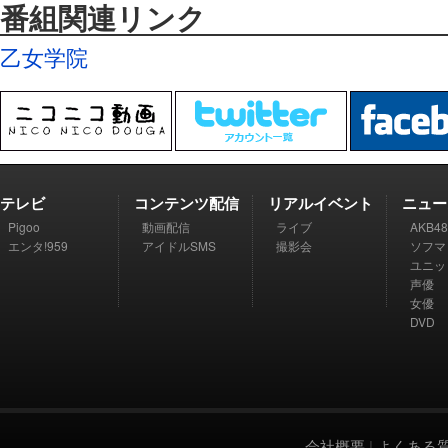
番組関連リンク
乙女学院
テレビ
コンテンツ配信
リアルイベント
ニュー
Pigoo
動画配信
ライブ
AKB48
エンタ!959
アイドルSMS
撮影会
ソフマ
ユニッ
声優
女優
DVD
会社概要
|
よくある