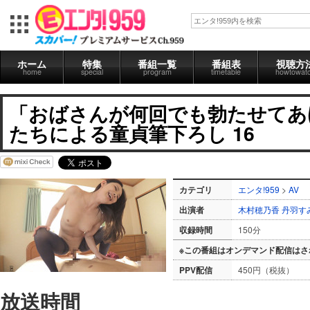
ホーム
特集
番組一覧
番組表
視聴方
home
special
program
timetable
howtowat
「おばさんが何回でも勃たせてあ
たちによる童貞筆下ろし 16
カテゴリ
エンタ!959
>
AV
出演者
木村穂乃香
丹羽す
収録時間
150分
※この番組はオンデマンド配信はさ
PPV配信
450円（税抜）
放送時間