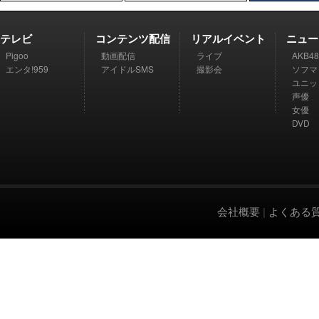
テレビ
コンテンツ配信
リアルイベント
ニュー
Pigoo
動画配信
ライブ
AKB48
エンタ!959
アイドルSMS
撮影会
ソフマ
ユニッ
声優
女優
DVD
会社概要
|
よくある