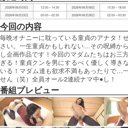
2026年06月03日
12:00～14:30
2026年06月08日
15:30～18:00
2026年06月23日
00:00～02:30
2026年06月28日
22:00～00:30
今回の内容
毎晩オナニーに耽っている童貞のアナタ！
さい。一生童貞かもしれない…その呪縛か
し企画作品です！今回のマダムたちはお三
ぎる！童貞クンを男にするべく優しく導き
いる！マダム達も欲求不満もあったりで…一
せん（笑）全員オール2連続ナマ中●し！
番組プレビュー