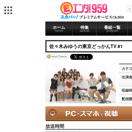
ホーム
特集
番組一覧
home
special
program
佐々木みゆうの東京どっかんTV #1
カテ
出演
収録
配信
放送時間