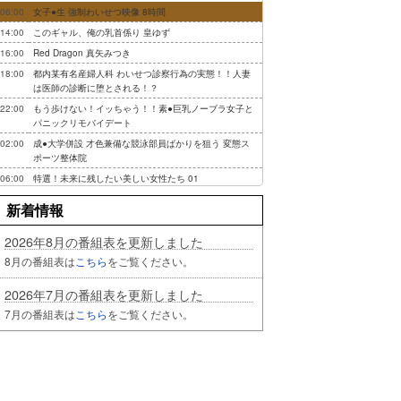
06:00
女子●生 強制わいせつ映像 8時間
14:00
このギャル、俺の乳首係り 皇ゆず
16:00
Red Dragon 真矢みつき
18:00
都内某有名産婦人科 わいせつ診察行為の実態！！人妻
は医師の診断に堕とされる！？
22:00
もう歩けない！イッちゃう！！素●巨乳ノーブラ女子と
パニックリモバイデート
02:00
成●大学併設 才色兼備な競泳部員ばかりを狙う 変態ス
ポーツ整体院
06:00
特選！未来に残したい美しい女性たち 01
新着情報
2026年8月の番組表を更新しました
8月の番組表は
こちら
をご覧ください。
2026年7月の番組表を更新しました
7月の番組表は
こちら
をご覧ください。