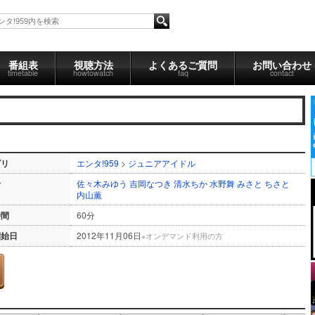
番組表
視聴方法
よくあるご質問
お問い合わせ
timetable
howtowatch
faq
contact
ゴリ
エンタ!959
>
ジュニアアイドル
者
佐々木みゆう
吉岡なつき
清水ちか
水野舞
みさと
ちさと
内山薫
時間
60分
開始日
2012年11月06日
※オンデマンド利用の方