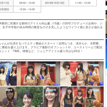
10月11日
09:00～10:00
2012年10月14日
11:00～12:00
10月29日
13:00～14:00
務所に所属する期待のアイドル内山薫（15歳）のDVDプロデュース企画や、ジ
ど、女子中学校の休み時間の教室をのぞき見したようなワイワイ感と若さが溢れる
」ちゃんが出演するバラエティ番組がスタート！吉岡なつき、清水ちか、水野舞、
緒に番組を盛り上げます。グラビア撮影のオフショットや、ユーストリームで配信
ニット「TIME」情報など、ジュニアアイドル盛り沢山な60分！