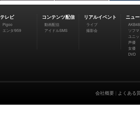
テレビ
コンテンツ配信
リアルイベント
ニュー
Pigoo
動画配信
ライブ
AKB48
エンタ!959
アイドルSMS
撮影会
ソフマ
ユニッ
声優
女優
DVD
会社概要
|
よくある