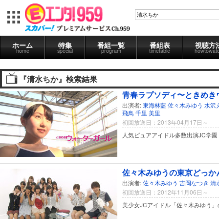
ホーム
特集
番組一覧
番組表
視聴方
home
special
program
timetable
howtowat
『清水ちか』検索結果
青春ラプソディ〜ときめき
出演者:
東海林藍
佐々木みゆう
水沢
飛鳥
千里
美里
初回放送日：2013年04月17日～
人気ピュアアイドル多数出演JC学園
佐々木みゆうの東京どっかんT
出演者:
佐々木みゆう
吉岡なつき
清
初回放送日：2012年11月06日～
美少女JCアイドル「佐々木みゆう」