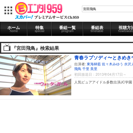
ホーム
特集
番組一覧
番組表
視聴方
home
special
program
timetable
howtowat
『宮田飛鳥』検索結果
青春ラプソディ〜ときめき
出演者:
東海林藍
佐々木みゆう
水沢
飛鳥
千里
美里
初回放送日：2013年04月17日～
人気ピュアアイドル多数出演JC学園