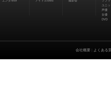
エンタ!959
アイドルSMS
撮影会
ソフマ
ユニッ
声優
女優
DVD
会社概要
|
よくある