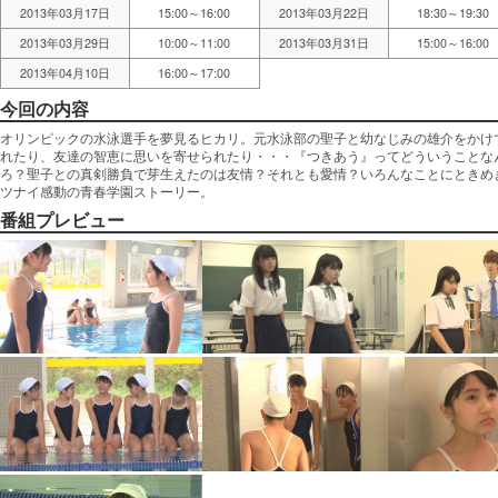
2013年03月17日
15:00～16:00
2013年03月22日
18:30～19:30
2013年03月29日
10:00～11:00
2013年03月31日
15:00～16:00
2013年04月10日
16:00～17:00
今回の内容
オリンピックの水泳選手を夢見るヒカリ。元水泳部の聖子と幼なじみの雄介をかけ
れたり、友達の智恵に思いを寄せられたり・・・『つきあう』ってどういうことな
ろ？聖子との真剣勝負で芽生えたのは友情？それとも愛情？いろんなことにときめ
ツナイ感動の青春学園ストーリー。
番組プレビュー