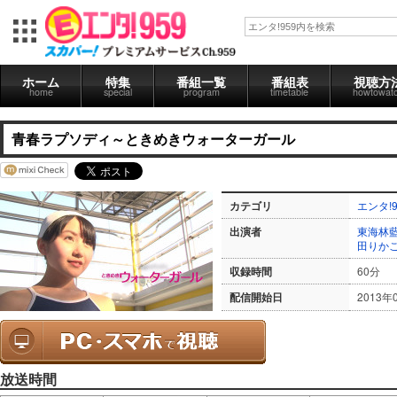
ホーム
特集
番組一覧
番組表
視聴方
home
special
program
timetable
howtowat
青春ラプソディ～ときめきウォーターガール
カテゴリ
エンタ!9
出演者
東海林
田りか
収録時間
60分
配信開始日
2013年
放送時間