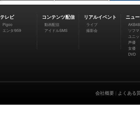
テレビ
コンテンツ配信
リアルイベント
ニュー
Pigoo
動画配信
ライブ
AKB48
エンタ!959
アイドルSMS
撮影会
ソフマ
ユニッ
声優
女優
DVD
会社概要
|
よくある