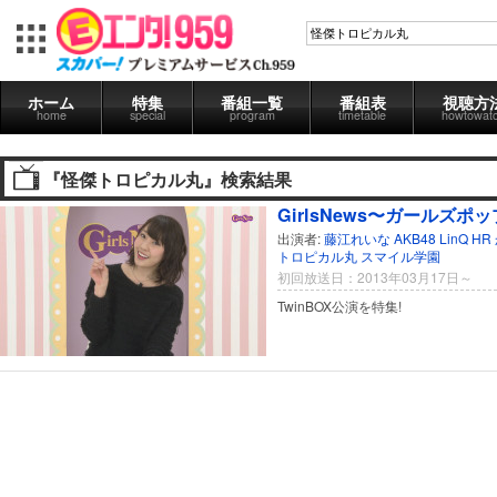
ホーム
特集
番組一覧
番組表
視聴方
home
special
program
timetable
howtowat
『怪傑トロピカル丸』検索結果
GirlsNews〜ガールズポップ
出演者:
藤江れいな
AKB48
LinQ
HR
トロピカル丸
スマイル学園
初回放送日：2013年03月17日～
TwinBOX公演を特集!