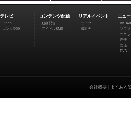
テレビ
コンテンツ配信
リアルイベント
ニュー
Pigoo
動画配信
ライブ
AKB48
エンタ!959
アイドルSMS
撮影会
ソフマ
ユニッ
声優
女優
DVD
会社概要
|
よくある