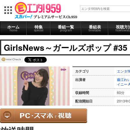
ホーム
特集
番組一覧
番組表
視聴方
home
special
program
timetable
howtowat
GirlsNews～ガールズポップ #35
カテゴリ
エンタ!9
出演者
藤江れ
イニー
収録時間
60分
配信開始日
2013年