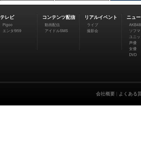
テレビ
コンテンツ配信
リアルイベント
ニュー
Pigoo
動画配信
ライブ
AKB48
エンタ!959
アイドルSMS
撮影会
ソフマ
ユニッ
声優
女優
DVD
会社概要
|
よくある