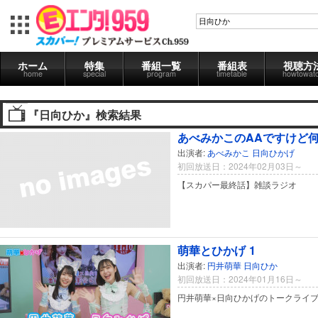
ホーム
特集
番組一覧
番組表
視聴方
home
special
program
timetable
howtowat
『日向ひか』検索結果
あべみかこのAAですけど何か
出演者:
あべみかこ
日向ひかげ
初回放送日：2024年02月03日～
【スカパー最終話】雑談ラジオ
萌華とひかげ 1
出演者:
円井萌華
日向ひか
初回放送日：2024年01月16日～
円井萌華×日向ひかげのトークライ