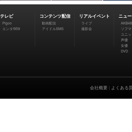
テレビ
コンテンツ配信
リアルイベント
ニュー
Pigoo
動画配信
ライブ
AKB48
エンタ!959
アイドルSMS
撮影会
ソフマ
ユニッ
声優
女優
DVD
会社概要
|
よくある